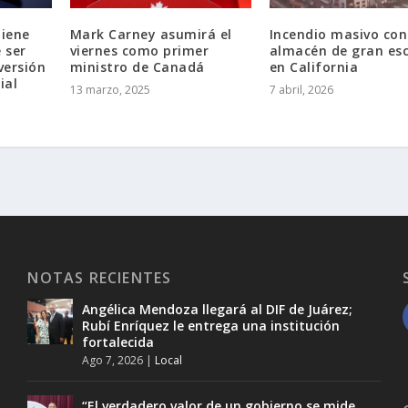
iene
Mark Carney asumirá el
Incendio masivo co
 ser
viernes como primer
almacén de gran es
versión
ministro de Canadá
en California
ial
13 marzo, 2025
7 abril, 2026
NOTAS RECIENTES
Angélica Mendoza llegará al DIF de Juárez;
Rubí Enríquez le entrega una institución
fortalecida
Ago 7, 2026
|
Local
“El verdadero valor de un gobierno se mide