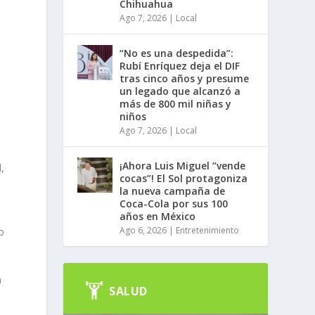
Chihuahua
Ago 7, 2026
|
Local
“No es una despedida”:
Rubí Enríquez deja el DIF
tras cinco años y presume
un legado que alcanzó a
más de 800 mil niñas y
niños
Ago 7, 2026
|
Local
¡Ahora Luis Miguel “vende
,
cocas”! El Sol protagoniza
la nueva campaña de
Coca-Cola por sus 100
años en México
Ago 6, 2026
|
Entretenimiento
o
n
SALUD