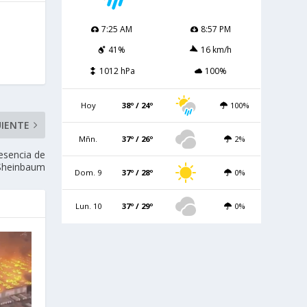
7:25 AM
8:57 PM
41%
16 km/h
1012 hPa
100%
Hoy
38º / 24º
100%
UIENTE
Mñn.
37º / 26º
2%
resencia de
 Sheinbaum
Dom. 9
37º / 28º
0%
Lun. 10
37º / 29º
0%