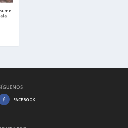
nsume
cala
SÍGUENOS
FACEBOOK