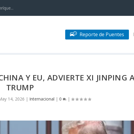
ríque...
Reporte de Puentes
HINA Y EU, ADVIERTE XI JINPING 
TRUMP
May 14, 2026
|
Internacional
|
0
|