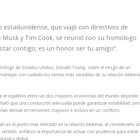
o estadunidense, que viajó con directivos de
n Musk y Tim Cook, se reunió con su homólogo
estar contigo; es un honor ser tu amigo”.
 homólogo de Estados Unidos, Donald Trump, sobre el riesgo de un
manejan con cuidado los temas más sensibles de su relación bilateral
que el equilibrio entre las dos mayores economías del mundo depende
eñaló que una conducción adecuada puede garantizar estabilidad, per
rían derivar en tensiones mayores e incluso en un conflicto.
 es el punto más delicado en la relación bilateral, al considerarlo u
e sentido, enfatizó la importancia de actuar con prudencia para evitar
onal y global.