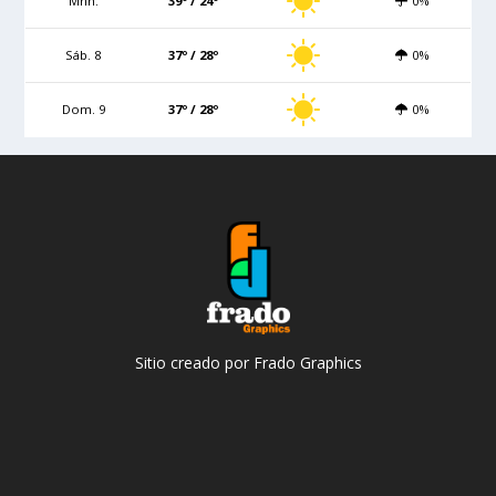
Mñn.
39º / 24º
0%
Sáb. 8
37º / 28º
0%
Dom. 9
37º / 28º
0%
Sitio creado por Frado Graphics