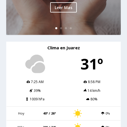
Leer Mas
Clima en Juarez
31º
7:25 AM
8:58 PM
39%
14 km/h
1009 hPa
80%
Hoy
40º / 26º
0%