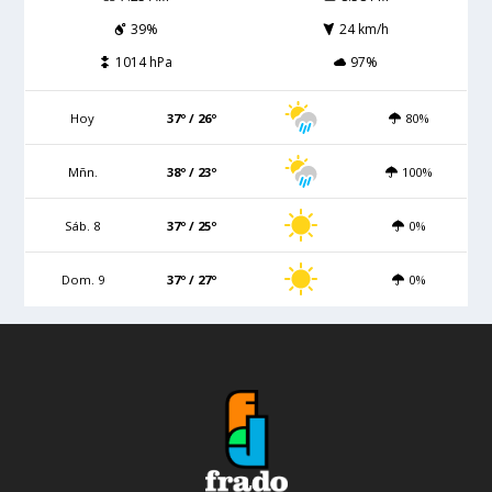
39%
24 km/h
1014 hPa
97%
Hoy
37º / 26º
80%
Mñn.
38º / 23º
100%
Sáb. 8
37º / 25º
0%
Dom. 9
37º / 27º
0%