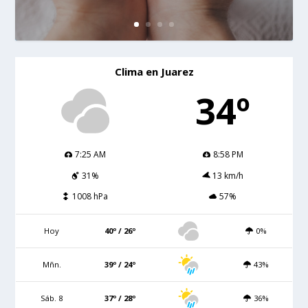
Clima en Juarez
34º
7:25 AM
8:58 PM
31%
13 km/h
1008 hPa
57%
Hoy
40º / 26º
0%
Mñn.
39º / 24º
43%
Sáb. 8
37º / 28º
36%