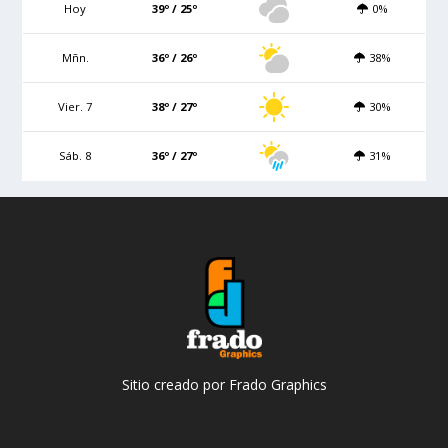
Hoy
39º / 25º
0%
Mñn.
36º / 26º
38%
Vier. 7
38º / 27º
30%
Sáb. 8
36º / 27º
31%
Sitio creado por Frado Graphics