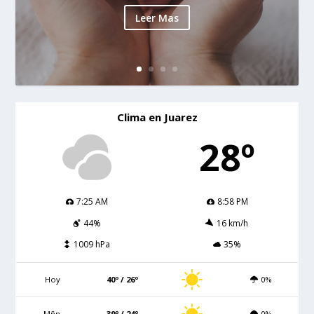
Leer Mas
Clima en Juarez
28º
7:25 AM
8:58 PM
44%
16 km/h
1009 hPa
35%
Hoy
40º / 26º
0%
Mñn.
39º / 24º
0%