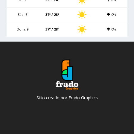
Sáb. 8
37º / 28º
0%
Dom. 9
37º / 28º
0%
Sitio creado por Frado Graphics