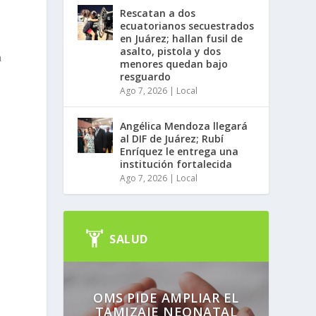
Rescatan a dos
ecuatorianos secuestrados
en Juárez; hallan fusil de
asalto, pistola y dos
n
menores quedan bajo
resguardo
Ago 7, 2026
|
Local
Angélica Mendoza llegará
al DIF de Juárez; Rubí
Enríquez le entrega una
institución fortalecida
Ago 7, 2026
|
Local
SALUD
OMS PIDE AMPLIAR EL
TAMIZAJE NEONATAL