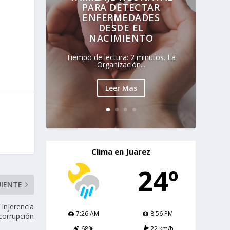
PARA DETECTAR
ENFERMEDADES
DESDE EL
NACIMIENTO
Tiempo de lectura: 2 minutos. La
Organización...
Leer Mas
Clima en Juarez
24º
UIENTE
 injerencia
7:26 AM
8:56 PM
corrupción
68%
22 km/h