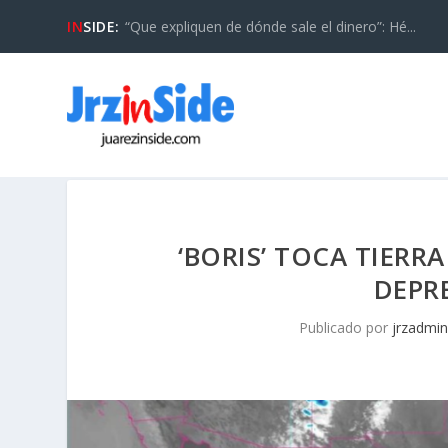
IN
SIDE:
“Que expliquen de dónde sale el dinero”: Hé...
‘BORIS’ TOCA TIERR
DEPR
Publicado por
jrzadmin