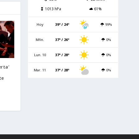
1013 hPa
61%
Hoy
39º / 24º
99%
Mñn.
37º / 26º
0%
Lun. 10
37º / 28º
0%
erta’
Mar. 11
37º / 28º
0%
te