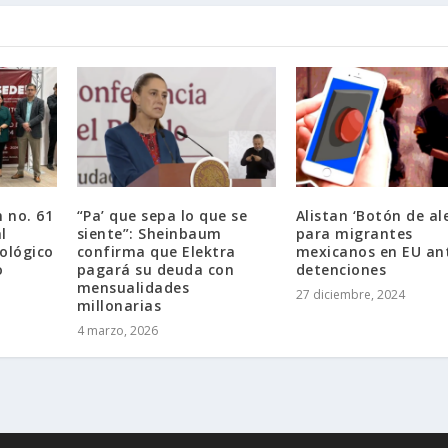
n no. 61
“Pa’ que sepa lo que se
Alistan ‘Botón de al
l
siente”: Sheinbaum
para migrantes
ológico
confirma que Elektra
mexicanos en EU an
o
pagará su deuda con
detenciones
mensualidades
27 diciembre, 2024
millonarias
4 marzo, 2026