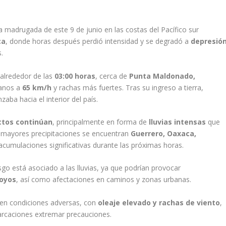
a madrugada de este 9 de junio en las costas del Pacífico sur
ca
, donde horas después perdió intensidad y se degradó a
depresió
.
 alrededor de las
03:00 horas
, cerca de
Punta Maldonado,
canos a
65 km/h
y rachas más fuertes. Tras su ingreso a tierra,
ba hacia el interior del país.
ctos continúan
, principalmente en forma de
lluvias intensas
que
n mayores precipitaciones se encuentran
Guerrero, Oaxaca,
acumulaciones significativas durante las próximas horas.
sgo está asociado a las lluvias, ya que podrían provocar
royos
, así como afectaciones en caminos y zonas urbanas.
enen condiciones adversas, con
oleaje elevado y rachas de viento
,
arcaciones extremar precauciones.