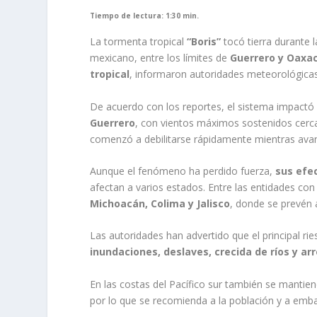
Tiempo de lectura: 1:30 min.
La tormenta tropical
“Boris”
tocó tierra durante l
mexicano, entre los límites de
Guerrero y Oaxa
tropical
, informaron autoridades meteorológicas
De acuerdo con los reportes, el sistema impactó
Guerrero
, con vientos máximos sostenidos cer
comenzó a debilitarse rápidamente mientras avanza
Aunque el fenómeno ha perdido fuerza,
sus efe
afectan a varios estados. Entre las entidades co
Michoacán, Colima y Jalisco
, donde se prevén 
Las autoridades han advertido que el principal rie
inundaciones, deslaves, crecida de ríos y ar
En las costas del Pacífico sur también se manti
por lo que se recomienda a la población y a emb